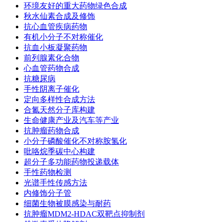
环境友好的重大药物绿色合成
秋水仙素合成及修饰
抗心血管疾病药物
有机小分子不对称催化
抗血小板凝聚药物
前列腺素化合物
心血管药物合成
抗糖尿病
手性阴离子催化
定向多样性合成方法
合氮天然分子库构建
生命健康产业及汽车等产业
抗肿瘤药物合成
小分子磷酸催化不对称胺氢化
吡咯烷季碳中心构建
超分子多功能药物投递载体
手性药物检测
光谱手性传感方法
内修饰分子管
细菌生物被膜感染与耐药
抗肿瘤MDM2-HDAC双靶点抑制剂