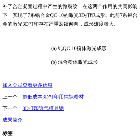
补了合金凝固过程中产生的微裂纹，在这两个作用的共同影响
下，实现了
7
系铝合金
QC-10
的激光
3D
打印成形。此前
7
系铝合
金的激光
3D
打印存在严重裂纹倾向，成形难度极大。
(a)
纯
QC-10
粉体激光成形
(b)
混合粉体激光成形
加入会员查看更多信息
上一个：
超低成本3D打印用纯钛粉材
下一个：
3D打印透气模具钢
成果简介
标签