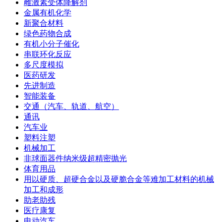
雌激素受体降解剂
金属有机化学
新聚合材料
绿色药物合成
有机小分子催化
串联环化反应
多尺度模拟
医药研发
先进制造
智能装备
交通（汽车、轨道、航空）
通讯
汽车业
塑料注塑
机械加工
非球面器件纳米级超精密抛光
体育用品
用以硬质、超硬合金以及硬脆合金等难加工材料的机械
加工和成形
助老助残
医疗康复
电动汽车