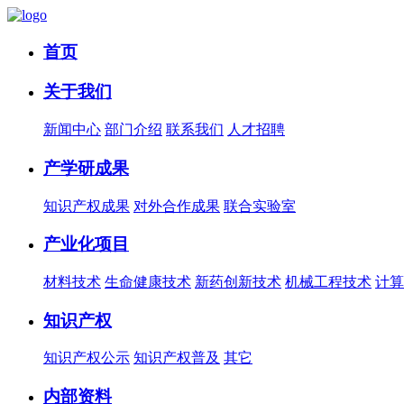
首页
关于我们
新闻中心
部门介绍
联系我们
人才招聘
产学研成果
知识产权成果
对外合作成果
联合实验室
产业化项目
材料技术
生命健康技术
新药创新技术
机械工程技术
计算
知识产权
知识产权公示
知识产权普及
其它
内部资料