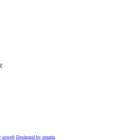
室
y szweb
Designed by smarta