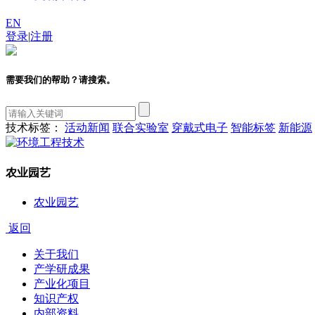
EN
登录
|
注册
需要我们的帮助？请搜索。
技术标签：
活动新闻
联合实验室
穿戴式电子
智能标签
新能源
农业园艺
农业园艺
返回
关于我们
产学研成果
产业化项目
知识产权
内部资料