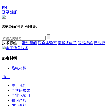
EN
登录
|
注册
需要我们的帮助？请搜索。
技术标签：
活动新闻
联合实验室
穿戴式电子
智能标签
新能源
热电材料
热电材料
返回
关于我们
产学研成果
产业化项目
知识产权
内部资料