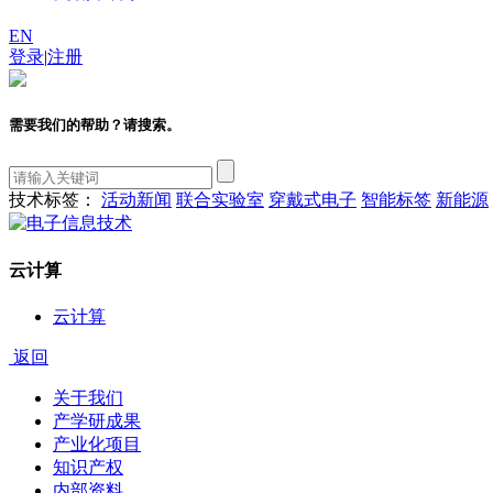
EN
登录
|
注册
需要我们的帮助？请搜索。
技术标签：
活动新闻
联合实验室
穿戴式电子
智能标签
新能源
云计算
云计算
返回
关于我们
产学研成果
产业化项目
知识产权
内部资料