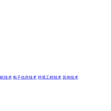
机技术
电子信息技术
环境工程技术
其他技术