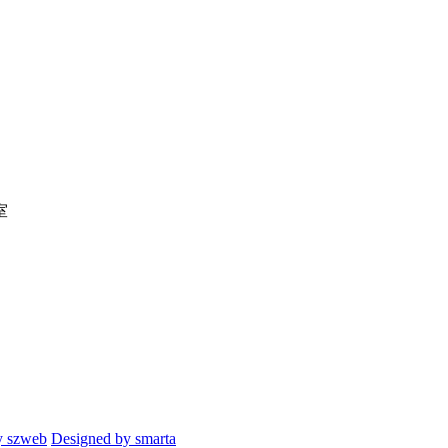
室
y szweb
Designed by smarta