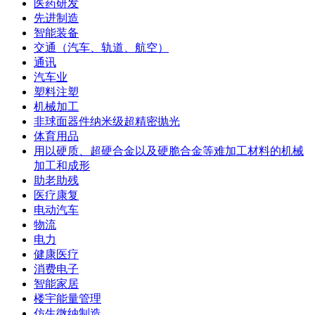
医药研发
先进制造
智能装备
交通（汽车、轨道、航空）
通讯
汽车业
塑料注塑
机械加工
非球面器件纳米级超精密抛光
体育用品
用以硬质、超硬合金以及硬脆合金等难加工材料的机械
加工和成形
助老助残
医疗康复
电动汽车
物流
电力
健康医疗
消费电子
智能家居
楼宇能量管理
仿生微纳制造