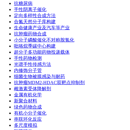
抗糖尿病
手性阴离子催化
定向多样性合成方法
合氮天然分子库构建
生命健康产业及汽车等产业
抗肿瘤药物合成
小分子磷酸催化不对称胺氢化
吡咯烷季碳中心构建
超分子多功能药物投递载体
手性药物检测
光谱手性传感方法
内修饰分子管
细菌生物被膜感染与耐药
抗肿瘤MDM2-HDAC双靶点抑制剂
雌激素受体降解剂
金属有机化学
新聚合材料
绿色药物合成
有机小分子催化
串联环化反应
多尺度模拟