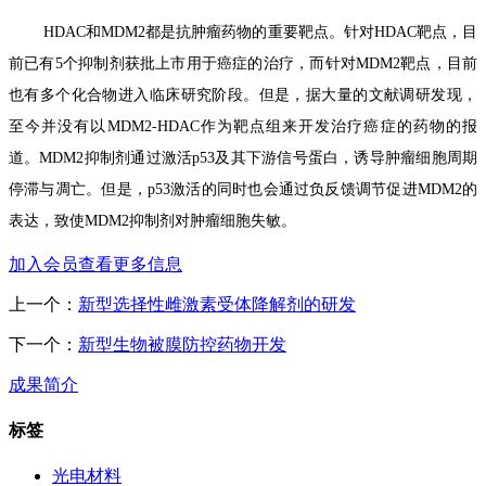
HDAC
和
MDM2
都是抗肿瘤药物的重要靶点。针对
HDAC
靶点，目
前已有
5
个抑制剂获批上市用于癌症的治疗，而针对
MDM2
靶点，目前
也有多个化合物进入临床研究阶段。但是，据大量的文献调研发现，
至今并没有以
MDM2-HDAC
作为靶点组来开发治疗癌症的药物的报
道。
MDM2
抑制剂通过激活
p53
及其下游信号蛋白，诱导肿瘤细胞周期
停滞与凋亡。但是，
p53
激活的同时也会通过负反馈调节促进
MDM2
的
表达，致使
MDM2
抑制剂对肿瘤细胞失敏。
加入会员查看更多信息
上一个：
新型选择性雌激素受体降解剂的研发
下一个：
新型生物被膜防控药物开发
成果简介
标签
光电材料