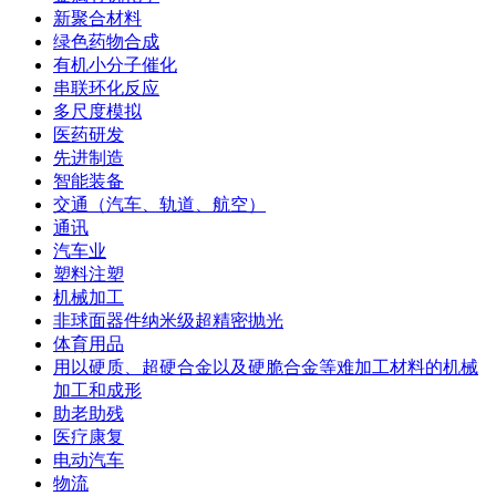
新聚合材料
绿色药物合成
有机小分子催化
串联环化反应
多尺度模拟
医药研发
先进制造
智能装备
交通（汽车、轨道、航空）
通讯
汽车业
塑料注塑
机械加工
非球面器件纳米级超精密抛光
体育用品
用以硬质、超硬合金以及硬脆合金等难加工材料的机械
加工和成形
助老助残
医疗康复
电动汽车
物流