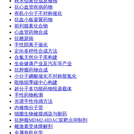
秋水仙素合成及修饰
抗心血管疾病药物
有机小分子不对称催化
抗血小板凝聚药物
前列腺素化合物
心血管药物合成
抗糖尿病
手性阴离子催化
定向多样性合成方法
合氮天然分子库构建
生命健康产业及汽车等产业
抗肿瘤药物合成
小分子磷酸催化不对称胺氢化
吡咯烷季碳中心构建
超分子多功能药物投递载体
手性药物检测
光谱手性传感方法
内修饰分子管
细菌生物被膜感染与耐药
抗肿瘤MDM2-HDAC双靶点抑制剂
雌激素受体降解剂
金属有机化学