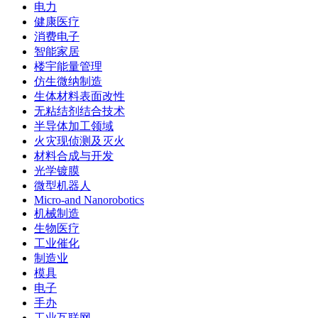
电力
健康医疗
消费电子
智能家居
楼宇能量管理
仿生微纳制造
生体材料表面改性
无粘结剂结合技术
半导体加工领域
火灾现侦测及灭火
材料合成与开发
光学镀膜
微型机器人
Micro-and Nanorobotics
机械制造
生物医疗
工业催化
制造业
模具
电子
手办
工业互联网