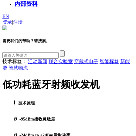
内部资料
EN
登录
|
注册
需要我们的帮助？请搜索。
技术标签：
活动新闻
联合实验室
穿戴式电子
智能标签
新能
源
智慧物流
低功耗蓝牙射频收发机
l
技术原理
Ø
-95dBm
接收灵敏度
Ø
-24dBm to +2dBm
发射功率