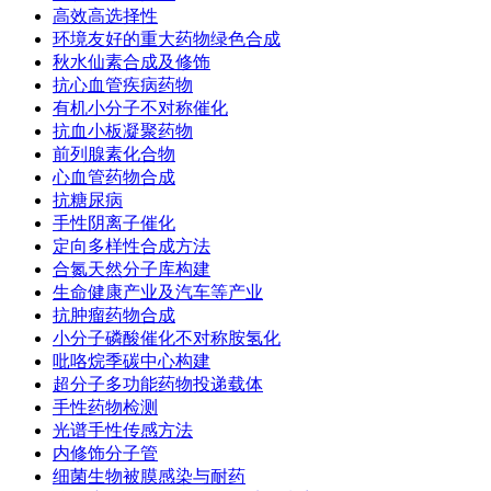
高效高选择性
环境友好的重大药物绿色合成
秋水仙素合成及修饰
抗心血管疾病药物
有机小分子不对称催化
抗血小板凝聚药物
前列腺素化合物
心血管药物合成
抗糖尿病
手性阴离子催化
定向多样性合成方法
合氮天然分子库构建
生命健康产业及汽车等产业
抗肿瘤药物合成
小分子磷酸催化不对称胺氢化
吡咯烷季碳中心构建
超分子多功能药物投递载体
手性药物检测
光谱手性传感方法
内修饰分子管
细菌生物被膜感染与耐药