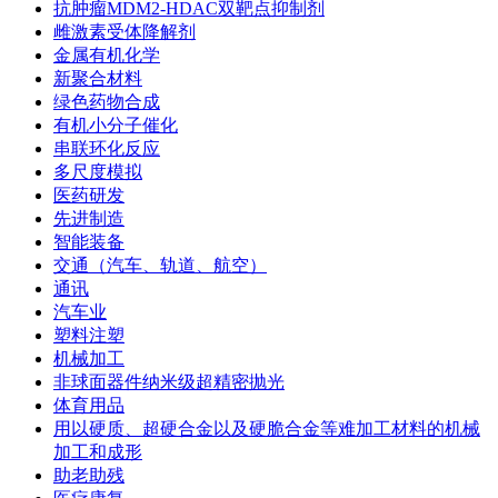
抗肿瘤MDM2-HDAC双靶点抑制剂
雌激素受体降解剂
金属有机化学
新聚合材料
绿色药物合成
有机小分子催化
串联环化反应
多尺度模拟
医药研发
先进制造
智能装备
交通（汽车、轨道、航空）
通讯
汽车业
塑料注塑
机械加工
非球面器件纳米级超精密抛光
体育用品
用以硬质、超硬合金以及硬脆合金等难加工材料的机械
加工和成形
助老助残