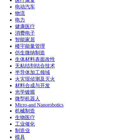
医疗康复
电动汽车
物流
电力
健康医疗
消费电子
智能家居
楼宇能量管理
仿生微纳制造
生体材料表面改性
无粘结剂结合技术
半导体加工领域
火灾现侦测及灭火
材料合成与开发
光学镀膜
微型机器人
Micro-and Nanorobotics
机械制造
生物医疗
工业催化
制造业
模具